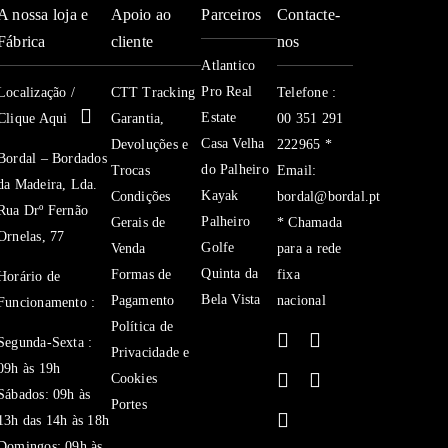
A nossa loja e
Apoio ao
Parceiros
Contacte-
Fábrica
cliente
nos
Atlantico
Pro Real
Localização /
CTT Tracking
Telefone :
Estate
Clique Aqui
Garantia,
00 351 291
Casa Velha
Devoluções e
222965 *
Bordal – Bordados
do Palheiro
Trocas
Email:
da Madeira, Lda.
Kayak
Condições
bordal@bordal.pt
Rua Drº Fernão
Palheiro
Gerais de
* Chamada
Ornelas, 77
Golfe
Venda
para a rede
Quinta da
Formas de
fixa
Horário de
Bela Vista
Pagamento
nacional
Funcionamento :
Política de
Segunda-Sexta :
Privacidade e
09h às 19h
Cookies
Sábados: 09h às
Portes
13h das 14h às 18h
Domingos: 09h às