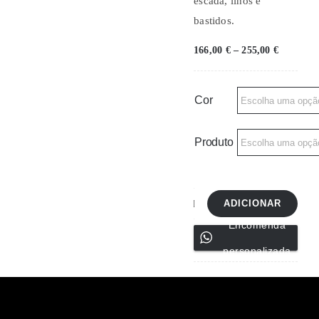
escada, ilhós e
bastidos.
Price
166,00
€
–
255,00
€
range:
166,00 €
through
255,00 €
Cor
Produto
ADICIONAR
Quantidade
Encomenda
de
personalizada
Camisas
de
noite
604