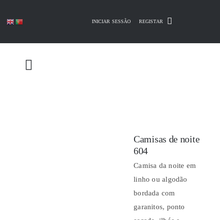
Skip
to
INICIAR SESSÃO
REGISTAR
content
Camisas de noite
604
Camisa da noite em
linho ou algodão
bordada com
garanitos, ponto