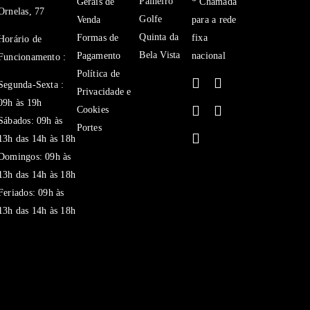
Palheiro
Gerais de
* Chamada
Ornelas, 77
Golfe
Venda
para a rede
Quinta da
Formas de
fixa
Horário de
Bela Vista
Pagamento
nacional
Funcionamento :
Política de
Segunda-Sexta :
Privacidade e
09h às 19h
Cookies
Sábados: 09h às
Portes
13h das 14h às 18h
Domingos: 09h às
13h das 14h às 18h
Feriados: 09h às
13h das 14h às 18h