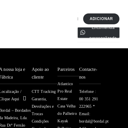
ADICIONAR
Quantidade
Encomenda
de
personalizada
Túnica
Ref-
631
A nossa loja e
Apoio ao
Parceiros
Contacte-
Fábrica
cliente
nos
Atlantico
Pro Real
Localização /
CTT Tracking
Telefone :
Estate
Clique Aqui
Garantia,
00 351 291
Casa Velha
Devoluções e
222965 *
Bordal – Bordados
do Palheiro
Trocas
Email:
da Madeira, Lda.
Kayak
Condições
bordal@bordal.pt
Rua Drº Fernão