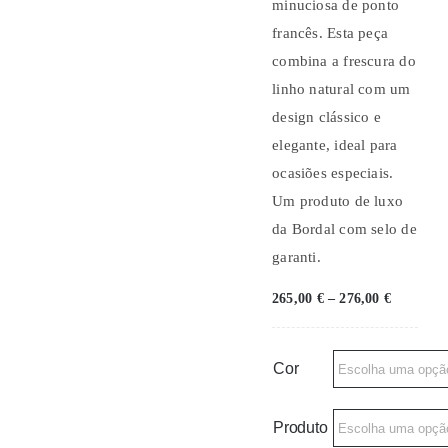
minuciosa de ponto
francês. Esta peça
combina a frescura do
linho natural com um
design clássico e
elegante, ideal para
ocasiões especiais.
Um produto de luxo
da Bordal com selo de
garanti.
Price
265,00
€
–
276,00
€
range:
265,00 €
through
276,00 €
Cor
Produto