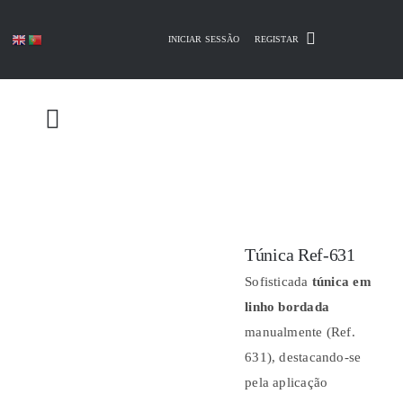
Skip
to
INICIAR SESSÃO
REGISTAR
content
Túnica Ref-631
Sofisticada
túnica em
linho bordada
manualmente (Ref.
631), destacando-se
pela aplicação