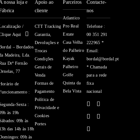
A nossa loja e
Apoio ao
Parceiros
Contacte-
638
Fábrica
cliente
nos
Atlantico
Pro Real
Localização /
CTT Tracking
Telefone :
Estate
Clique Aqui
Garantia,
00 351 291
Casa Velha
Devoluções e
222965 *
Bordal – Bordados
do Palheiro
Trocas
Email:
da Madeira, Lda.
Kayak
Condições
bordal@bordal.pt
Rua Drº Fernão
Palheiro
Gerais de
* Chamada
Ornelas, 77
Golfe
Venda
para a rede
Quinta da
Formas de
fixa
Horário de
Bela Vista
Pagamento
nacional
Funcionamento :
Política de
Segunda-Sexta :
Privacidade e
09h às 19h
Cookies
Sábados: 09h às
Portes
13h das 14h às 18h
Domingos: 09h às