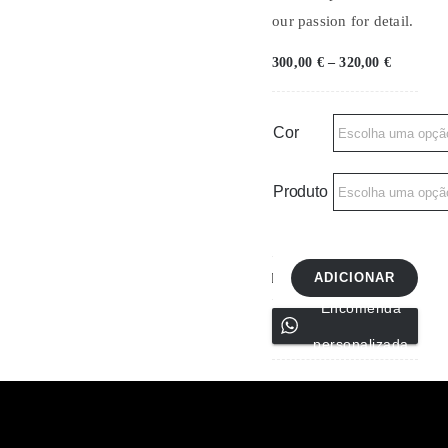
our passion for detail.
Price
300,00
€
–
320,00
€
range:
300,00 €
through
320,00 €
Cor
Produto
ADICIONAR
Quantidade
Encomenda
de
personalizada
Vestido
de
Linho
Ref.