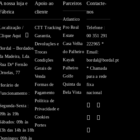
A nossa loja e
Apoio ao
Parceiros
Contacte-
Fábrica
cliente
nos
Atlantico
Pro Real
Localização /
CTT Tracking
Telefone :
Estate
Clique Aqui
Garantia,
00 351 291
Casa Velha
Devoluções e
222965 *
Bordal – Bordados
do Palheiro
Trocas
Email:
da Madeira, Lda.
Kayak
Condições
bordal@bordal.pt
Rua Drº Fernão
Palheiro
Gerais de
* Chamada
Ornelas, 77
Golfe
Venda
para a rede
Quinta da
Formas de
fixa
Horário de
Bela Vista
Pagamento
nacional
Funcionamento :
Política de
Segunda-Sexta :
Privacidade e
09h às 19h
Cookies
Sábados: 09h às
Portes
13h das 14h às 18h
Domingos: 09h às