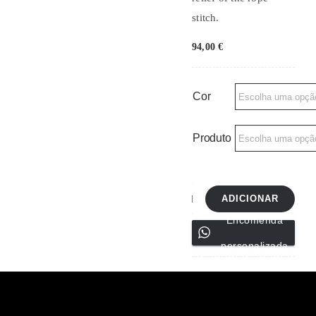
stitch.
94,00
€
Cor
Produto
ADICIONAR
Quantidade
Encomenda
de
personalizada
Flor
Bordada
2