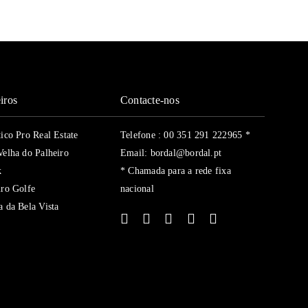
iros
Contacte-nos
tico Pro Real Estate
Telefone : 00 351 291 222965 *
Velha do Palheiro
Email: bordal@bordal.pt
k
* Chamada para a rede fixa
iro Golfe
nacional
a da Bela Vista