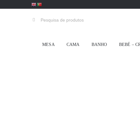
Skip
to
Pesquisar
content
MESA
CAMA
BANHO
BEBÉ – C