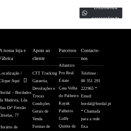
Encomenda
personalizada
A nossa loja e
Apoio ao
Parceiros
Contacte-
Fábrica
cliente
nos
Atlantico
Pro Real
Localização /
CTT Tracking
Telefone :
Estate
Clique Aqui
Garantia,
00 351 291
Casa Velha
Devoluções e
222965 *
Bordal – Bordados
do Palheiro
Trocas
Email:
da Madeira, Lda.
Kayak
Condições
bordal@bordal.pt
Rua Drº Fernão
Palheiro
Gerais de
* Chamada
Ornelas, 77
Golfe
Venda
para a rede
Quinta da
Formas de
fixa
Horário de