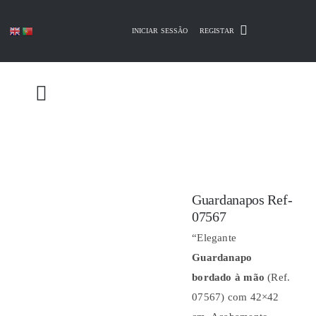
Skip
to
INICIAR SESSÃO
REGISTAR
content
Guardanapos Ref-
07567
“Elegante
Guardanapo
bordado à mão
(Ref.
07567) com 42×42