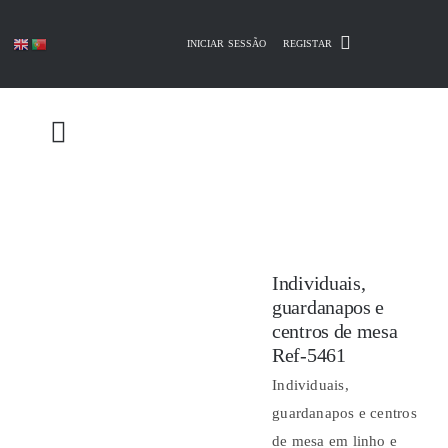
Skip
to
INICIAR SESSÃO
REGISTAR
content
Individuais,
guardanapos e
centros de mesa
Ref-5461
Individuais,
guardanapos e centros
de mesa em linho e