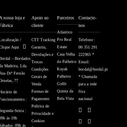
e
centros
A nossa loja e
Apoio ao
Parceiros
Contacte-
de
Fábrica
cliente
nos
mesa
Atlantico
Ref-
Pro Real
Localização /
CTT Tracking
Telefone :
5461
Estate
Clique Aqui
Garantia,
00 351 291
Casa Velha
Devoluções e
222965 *
Bordal – Bordados
do Palheiro
Trocas
Email:
da Madeira, Lda.
Kayak
Condições
bordal@bordal.pt
Rua Drº Fernão
Palheiro
Gerais de
* Chamada
Ornelas, 77
Golfe
Venda
para a rede
Quinta da
Formas de
fixa
Horário de
Bela Vista
Pagamento
nacional
Funcionamento :
Política de
Segunda-Sexta :
Privacidade e
09h às 19h
Cookies
Sábados: 09h às