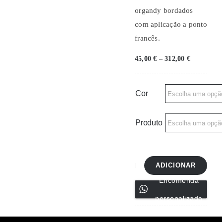
organdy bordados
com aplicação a ponto
francês.
Price
45,00
€
–
312,00
€
range:
45,00 €
through
312,00 €
Cor
Produto
ADICIONAR
Quantidade
Encomenda
de
personalizada
Individuais,
guardanapos