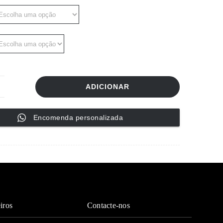
through
36,00 €
ADICIONAR
uantidade
e
Encomenda personalizada
apete
edondo
7324
iros
Contacte-nos