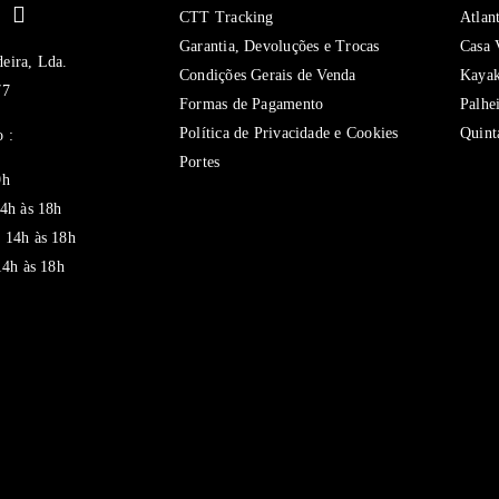
ui
CTT Tracking
Atlan
Garantia, Devoluções e Trocas
Casa 
eira, Lda.
Condições Gerais de Venda
Kaya
77
Formas de Pagamento
Palhe
Política de Privacidade e Cookies
Quint
 :
Portes
9h
14h às 18h
 14h às 18h
14h às 18h