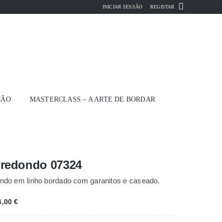
INICIAR SESSÃO
REGISTAR
ÇÃO
MASTERCLASS – A ARTE DE BORDAR
 redondo 07324
ndo em linho bordado com garanitos e caseado.
Price
6,00
€
range:
14,00 €