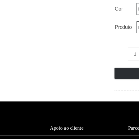
Cor
Produto
Q
d
T
r
0
Apoio ao cliente
Parce