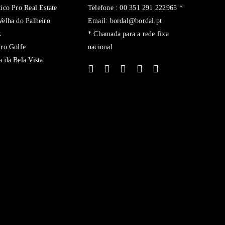
tico Pro Real Estate
Telefone : 00 351 291 222965 *
Velha do Palheiro
Email: bordal@bordal.pt
k
* Chamada para a rede fixa
iro Golfe
nacional
a da Bela Vista