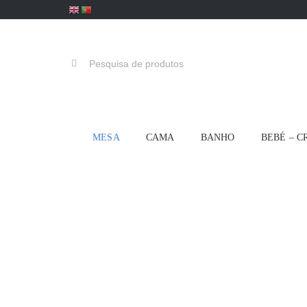
Skip
to
content
Pesquisar
MESA
CAMA
BANHO
BEBÉ – C