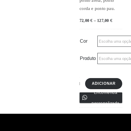
ponto areia, ponto
corda e ponto pau.
Price
72,00
€
–
127,00
€
range:
72,00 €
through
127,00 €
Cor
Produto
ADICIONAR
Quantidade
Encomenda
de
personalizada
Tapa
bule-
Ref
07291