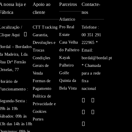
A nossa loja e
Apoio ao
Parceiros
Contacte-
Fábrica
cliente
nos
Atlantico
Pro Real
Localização /
CTT Tracking
Telefone :
Estate
Clique Aqui
Garantia,
00 351 291
Casa Velha
Devoluções e
222965 *
Bordal – Bordados
do Palheiro
Trocas
Email:
da Madeira, Lda.
Kayak
Condições
bordal@bordal.pt
Rua Drº Fernão
Palheiro
Gerais de
* Chamada
Ornelas, 77
Golfe
Venda
para a rede
Quinta da
Formas de
fixa
Horário de
Bela Vista
Pagamento
nacional
Funcionamento :
Política de
Segunda-Sexta :
Privacidade e
09h às 19h
Cookies
Sábados: 09h às
Portes
13h das 14h às 18h
Domingos: 09h às