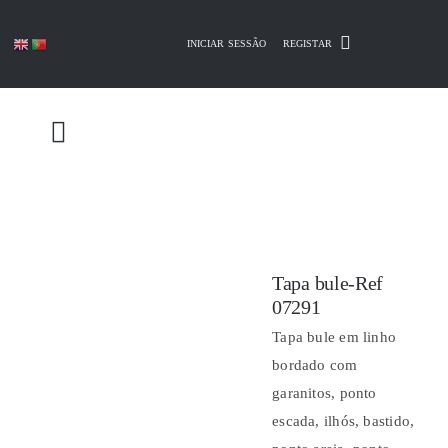
Skip
to
INICIAR SESSÃO
REGISTAR
content
Tapa bule-Ref
07291
Tapa bule em linho
bordado com
garanitos, ponto
escada, ilhós, bastido,