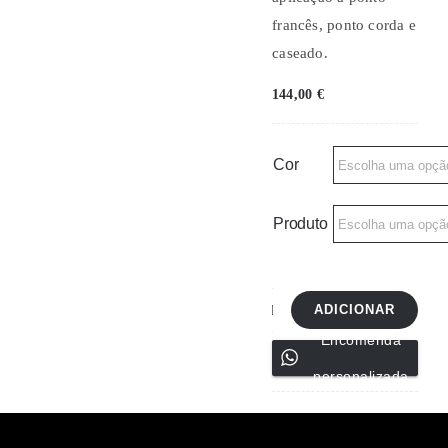
francês, ponto corda e
caseado.
144,00
€
Cor
Produto
ADICIONAR
Quantidade
Encomenda
de
personalizada
Guardanapos
de
cocktail