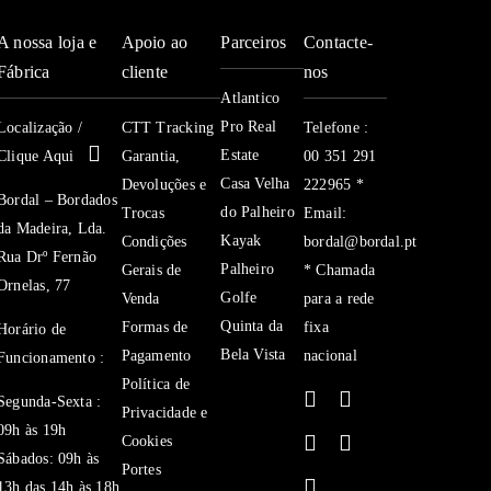
5092,
A nossa loja e
Apoio ao
Parceiros
Contacte-
5454,
Fábrica
cliente
nos
5458
Atlantico
Pro Real
Localização /
CTT Tracking
Telefone :
Estate
Clique Aqui
Garantia,
00 351 291
Casa Velha
Devoluções e
222965 *
Bordal – Bordados
do Palheiro
Trocas
Email:
da Madeira, Lda.
Kayak
Condições
bordal@bordal.pt
Rua Drº Fernão
Palheiro
Gerais de
* Chamada
Ornelas, 77
Golfe
Venda
para a rede
Quinta da
Formas de
fixa
Horário de
Bela Vista
Pagamento
nacional
Funcionamento :
Política de
Segunda-Sexta :
Privacidade e
09h às 19h
Cookies
Sábados: 09h às
Portes
13h das 14h às 18h