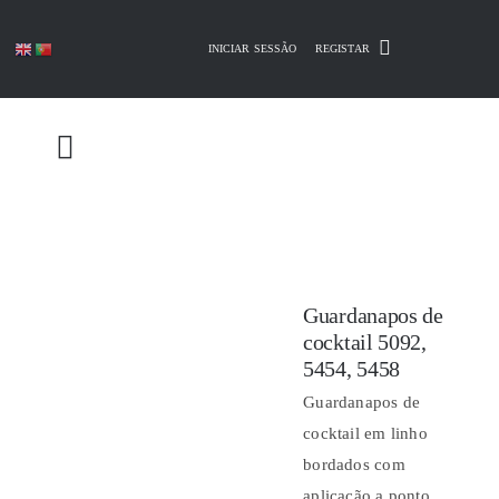
Skip
to
INICIAR SESSÃO
REGISTAR
content
Guardanapos de
cocktail 5092,
5454, 5458
Guardanapos de
cocktail em linho
bordados com
aplicação a ponto