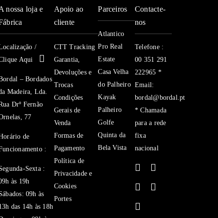
A nossa loja e
Apoio ao
Parceiros
Contacte-
Fábrica
cliente
nos
Atlantico
Pro Real
Localização /
CTT Tracking
Telefone :
Estate
Clique Aqui
Garantia,
00 351 291
Casa Velha
Devoluções e
222965 *
Bordal – Bordados
do Palheiro
Trocas
Email:
da Madeira, Lda.
Kayak
Condições
bordal@bordal.pt
Rua Drº Fernão
Palheiro
Gerais de
* Chamada
Ornelas, 77
Golfe
Venda
para a rede
Quinta da
Formas de
fixa
Horário de
Bela Vista
Pagamento
nacional
Funcionamento :
Política de
Segunda-Sexta :
Privacidade e
09h às 19h
Cookies
Sábados: 09h às
Portes
13h das 14h às 18h