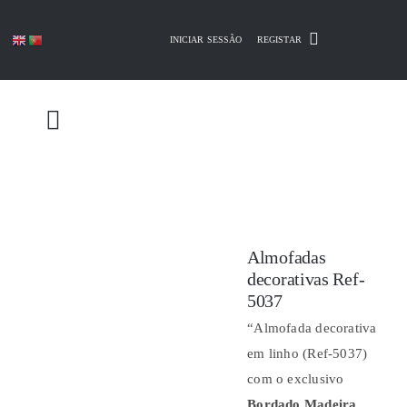
Skip
to
INICIAR SESSÃO
REGISTAR
content
Almofadas
decorativas Ref-
5037
“Almofada decorativa
em linho (Ref-5037)
com o exclusivo
Bordado Madeira