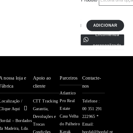
ADICIONAR
Quantidade
Encomenda
de
personalizada
Almofadas
decorativas
Ref-
5037
A nossa loja e
Apoio ao
Parceiros
Contacte-
Fábrica
cliente
nos
Atlantico
Pro Real
Localização /
CTT Tracking
Telefone :
Estate
Clique Aqui
Garantia,
00 351 291
Casa Velha
Devoluções e
222965 *
Bordal – Bordados
do Palheiro
Trocas
Email:
da Madeira, Lda.
Kayak
Condições
bordal@bordal.pt