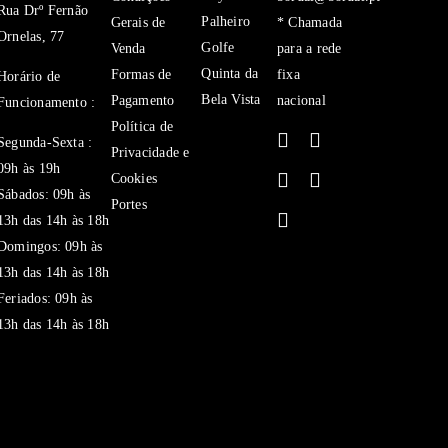
Rua Drº Fernão
Palheiro
Gerais de
* Chamada
Ornelas, 77
Golfe
Venda
para a rede
Quinta da
Formas de
fixa
Horário de
Bela Vista
Pagamento
nacional
Funcionamento :
Política de
Segunda-Sexta :
Privacidade e
09h às 19h
Cookies
Sábados: 09h às
Portes
13h das 14h às 18h
Domingos: 09h às
13h das 14h às 18h
Feriados: 09h às
13h das 14h às 18h