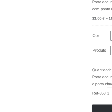
Porta docu
com ponto 
12,00
€
–
1
Cor
Produto
Quantidade
Porta docu
e porta chu
Ref-858