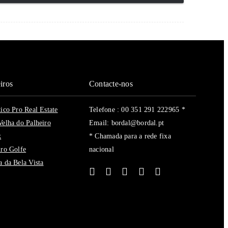
iros
Contacte-nos
tico Pro Real Estate
Telefone : 00 351 291 222965 *
Velha do Palheiro
Email: bordal@bordal.pt
k
* Chamada para a rede fixa
iro Golfe
nacional
a da Bela Vista