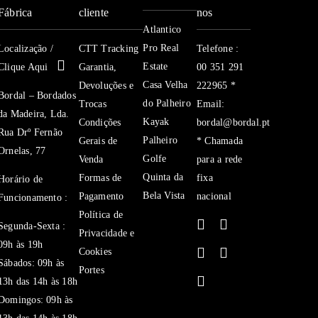
Fábrica
cliente
nos
Atlantico
Pro Real
Localização /
CTT Tracking
Telefone :
Estate
Clique Aqui
Garantia,
00 351 291
Casa Velha
Devoluções e
222965 *
Bordal – Bordados
do Palheiro
Trocas
Email:
da Madeira, Lda.
Kayak
Condições
bordal@bordal.pt
Rua Drº Fernão
Palheiro
Gerais de
* Chamada
Ornelas, 77
Golfe
Venda
para a rede
Quinta da
Formas de
fixa
Horário de
Bela Vista
Pagamento
nacional
Funcionamento :
Política de
Segunda-Sexta :
Privacidade e
09h às 19h
Cookies
Sábados: 09h às
Portes
13h das 14h às 18h
Domingos: 09h às