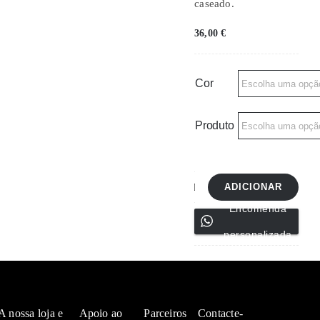
caseado.
36,00
€
Cor
Produto
ADICIONAR
Quantidade
Encomenda
de
personalizada
Carteira
2284
A nossa loja e
Apoio ao
Parceiros
Contacte-