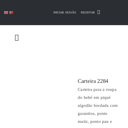
Skip
to
INICIAR SESSÃO
REGISTAR
content
Carteira 2284
Carteira para a roupa
do bebé em piqué
algodão bordada com
garanitos, ponto
matiz, ponto pau e