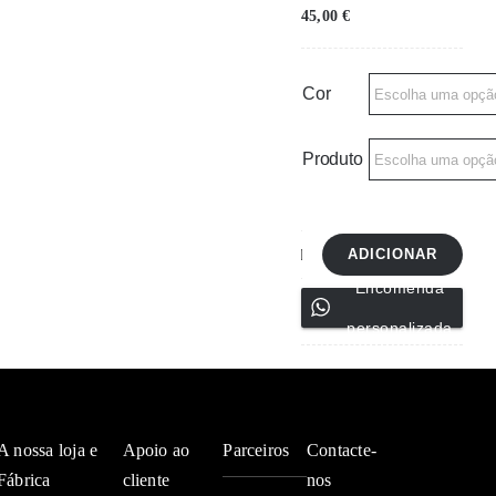
45,00
€
Cor
Produto
ADICIONAR
Quantidade
Encomenda
de
personalizada
Toalhas
de
mão
7183
A nossa loja e
Apoio ao
Parceiros
Contacte-
Fábrica
cliente
nos