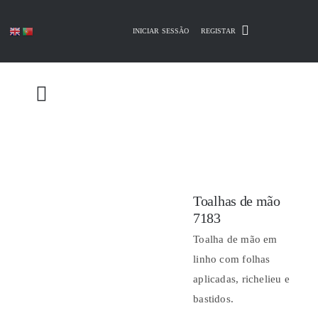
Skip
to
INICIAR SESSÃO
REGISTAR
content
Toalhas de mão
7183
Toalha de mão em
linho com folhas
aplicadas, richelieu e
bastidos.