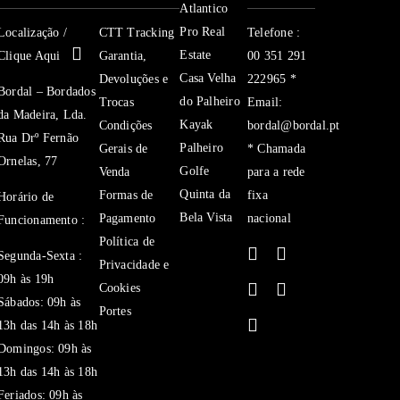
Atlantico
Pro Real
Localização /
CTT Tracking
Telefone :
Estate
Clique Aqui
Garantia,
00 351 291
Casa Velha
Devoluções e
222965 *
Bordal – Bordados
do Palheiro
Trocas
Email:
da Madeira, Lda.
Kayak
Condições
bordal@bordal.pt
Rua Drº Fernão
Palheiro
Gerais de
* Chamada
Ornelas, 77
Golfe
Venda
para a rede
Quinta da
Formas de
fixa
Horário de
Bela Vista
Pagamento
nacional
Funcionamento :
Política de
Segunda-Sexta :
Privacidade e
09h às 19h
Cookies
Sábados: 09h às
Portes
13h das 14h às 18h
Domingos: 09h às
13h das 14h às 18h
Feriados: 09h às