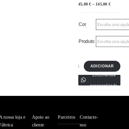
Price
45,00
€
–
145,00
€
range:
45,00 €
through
145,00 €
Cor
Produto
ADICIONAR
Quantidade
Encomenda
de
personalizada
Toalhas
de
mão
7098,
A nossa loja e
Apoio ao
Parceiros
Contacte-
7119,
Fábrica
cliente
nos
07630