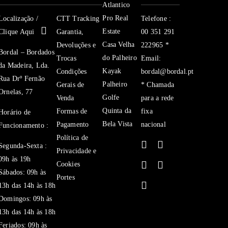
Atlantico
Pro Real
Localização /
CTT Tracking
Telefone :
Estate
Clique Aqui
Garantia,
00 351 291
Casa Velha
Devoluções e
222965 *
Bordal – Bordados
do Palheiro
Trocas
Email:
da Madeira, Lda.
Kayak
Condições
bordal@bordal.pt
Rua Drº Fernão
Palheiro
Gerais de
* Chamada
Ornelas, 77
Golfe
Venda
para a rede
Quinta da
Formas de
fixa
Horário de
Bela Vista
Pagamento
nacional
Funcionamento :
Política de
Segunda-Sexta :
Privacidade e
09h às 19h
Cookies
Sábados: 09h às
Portes
13h das 14h às 18h
Domingos: 09h às
13h das 14h às 18h
Feriados: 09h às