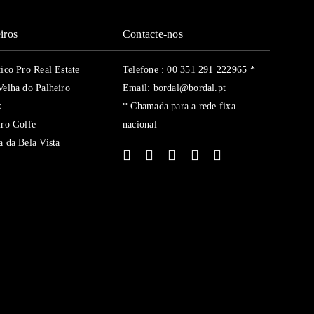
iros
Contacte-nos
tico Pro Real Estate
Telefone : 00 351 291 222965 *
Velha do Palheiro
Email: bordal@bordal.pt
k
* Chamada para a rede fixa
iro Golfe
nacional
a da Bela Vista