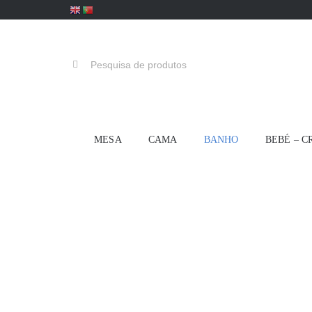
Skip
to
content
Pesquisar
MESA
CAMA
BANHO
BEBÉ – C